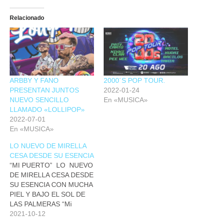
Relacionado
ARBBY Y FANO
2000´S POP TOUR.
PRESENTAN JUNTOS
2022-01-24
NUEVO SENCILLO
En «MUSICA»
LLAMADO «LOLLIPOP»
2022-07-01
En «MUSICA»
LO NUEVO DE MIRELLA
CESA DESDE SU ESENCIA
“MI PUERTO” LO NUEVO
DE MIRELLA CESA DESDE
SU ESENCIA CON MUCHA
PIEL Y BAJO EL SOL DE
LAS PALMERAS “Mi
Puerto'' es un sencillo, con
2021-10-12