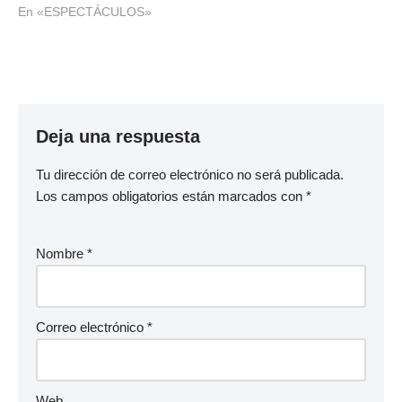
un diseño sonoro costeño,
En «ESPECTÁCULOS»
un viaje por la esencia
tropical, colorida y rítmica
de Mirella Cesa(se
pronuncia Mírela Chesa).
Se puede definir como
una…
Deja una respuesta
Tu dirección de correo electrónico no será publicada.
Los campos obligatorios están marcados con
*
Nombre
*
Correo electrónico
*
Web