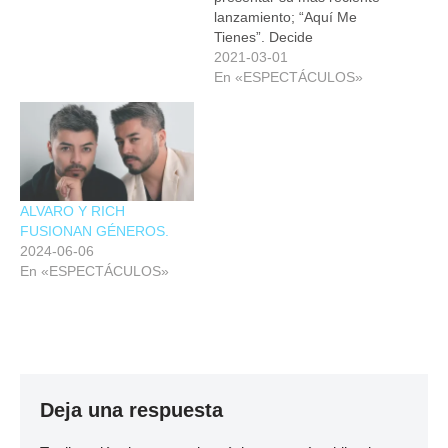
lanzamiento; “Aquí Me
Tienes”. Decide
aventurarse y explorar uno
2021-03-01
de los ritmos más
En «ESPECTÁCULOS»
importantes del caribe; el
merengue. En esta
canción, Marissa te invita a
bailar bajo las dulces notas
de los metales y la candela
de las percusiones.…
ALVARO Y RICH
FUSIONAN GÉNEROS.
2024-06-06
En «ESPECTÁCULOS»
Deja una respuesta