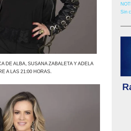
NOT
Sin 
 DE ALBA, SUSANA ZABALETA Y ADELA
E A LAS 21:00 HORAS.
Ra