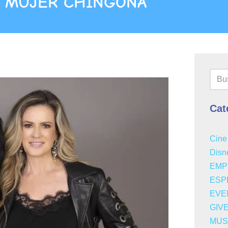
A MUJER CHINGONA
Cat
Cine
Disn
EMP
ESP
EVE
GIV
MUS