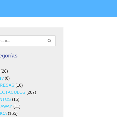
egorías
(28)
ey
(6)
RESAS
(16)
ECTÁCULOS
(207)
NTOS
(15)
EAWAY
(11)
ICA
(165)