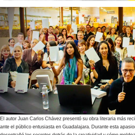
El autor Juan Carlos Chávez presentó su obra literaria más reci
ante el público entusiasta en Guadalajara. Durante esta apasi
desentrañó los secretos detrás de la creatividad y cómo moldea