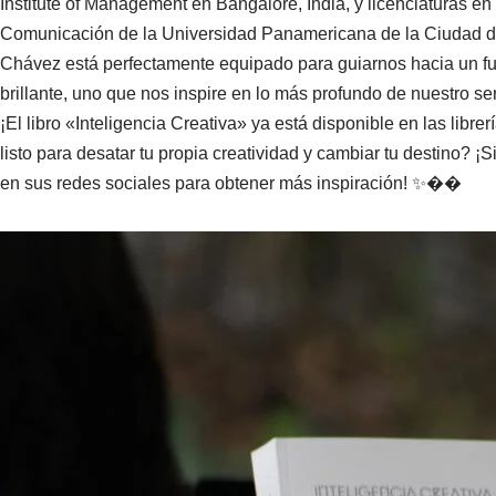
Institute of Management en Bangalore, India, y licenciaturas en
Comunicación de la Universidad Panamericana de la Ciudad d
Chávez está perfectamente equipado para guiarnos hacia un f
brillante, uno que nos inspire en lo más profundo de nuestro ser
¡El libro «Inteligencia Creativa» ya está disponible en las librer
listo para desatar tu propia creatividad y cambiar tu destino? 
en sus redes sociales para obtener más inspiración! ✨��