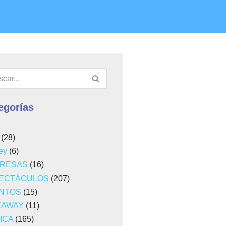
egorías
(28)
ey
(6)
RESAS
(16)
ECTÁCULOS
(207)
NTOS
(15)
EAWAY
(11)
ICA
(165)