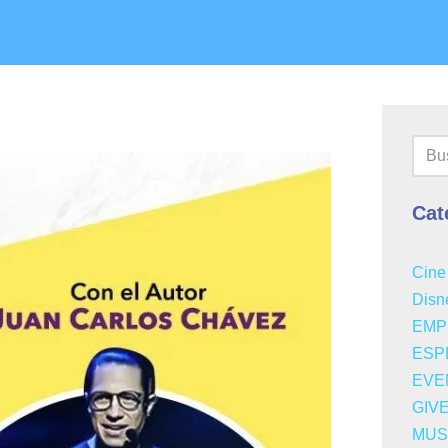
Cat
Cine
Disn
EMP
ESP
EVE
GIV
MUS