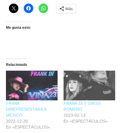
Más
Me gusta esto:
Relacionado
FRANK
FRANK DI Y GRISS
DIREPRESENTARÁ A
ROMERO
MÉXICO
2023-02-13
2022-12-20
En «ESPECTÁCULOS»
En «ESPECTÁCULOS»