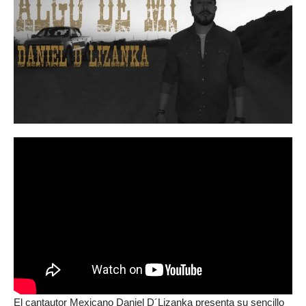
El cantautor Mexicano Daniel D´Lizanka presenta su sencillo