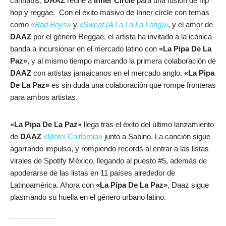
cannabis,
DAAZ
reúne a
Inner Circle
para una fusión de hip
hop y reggae. Con el éxito masivo de Inner circle con temas
como
«Bad Boys»
y
«Sweat (A La La La Long)»
, y el amor de
DAAZ
por el género Reggae, el artista ha invitado a la icónica
banda a incursionar en el mercado latino con
«La Pipa De La
Paz»
, y al mismo tiempo marcando la primera colaboración de
DAAZ
con artistas jamaicanos en el mercado anglo.
«La Pipa
De La Paz»
es sin duda una colaboración que rompe fronteras
para ambos artistas.
«La Pipa De La Paz»
llega tras el éxito del último lanzamiento
de
DAAZ
«Motel California»
junto a Sabino. La canción sigue
agarrando impulso, y rompiendo records al entrar a las listas
virales de Spotify México, llegando al puesto #5, además de
apoderarse de las listas en 11 países alrededor de
Latinoamérica. Ahora con
«La Pipa De La Paz»
, Daaz sigue
plasmando su huella en el género urbano latino.