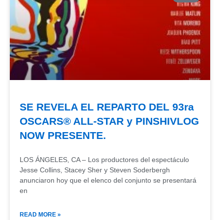
SE REVELA EL REPARTO DEL 93ra
OSCARS® ALL-STAR y PINSHIVLOG
NOW PRESENTE.
LOS ÁNGELES, CA – Los productores del espectáculo
Jesse Collins, Stacey Sher y Steven Soderbergh
anunciaron hoy que el elenco del conjunto se presentará
en
READ MORE »